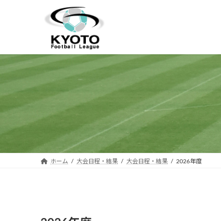
コ
ナ
ン
ビ
テ
ゲ
ン
ー
ツ
シ
へ
ョ
ス
ン
キ
に
ッ
移
プ
動
ホーム
大会日程・結果
大会日程・結果
2026年度