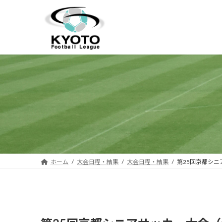
コ
ナ
ン
ビ
テ
ゲ
ン
ー
ツ
シ
へ
ョ
ス
ン
キ
に
ッ
移
プ
動
ホーム
大会日程・結果
大会日程・結果
第25回京都シニ