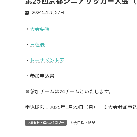
第25回京都シニアサッカー大会（O
2024年12月27日
・
大会要項
・
日程表
・
トーナメント表
・参加申込書
※参加チームは24チームといたします。
申込期限：2025年1月20日（月） ※大会参加申
大会日程・結果カテゴリー
大会日程・結果