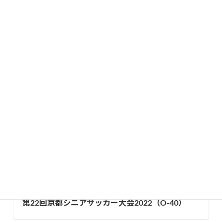
2023年1月1日
・
大会要項
・
日程表
・
トーナメント表
大会日程・結果カテゴリー
2022年度
、
大会日程・結果
第58回全国社会人サッカー選手権京都大会2022
第22回京都シニアサッカー大会2022（O-40）