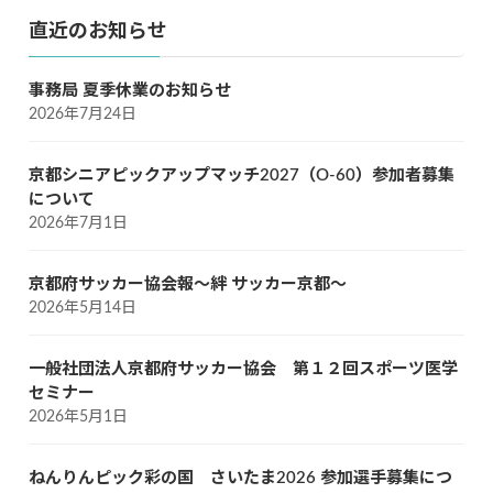
稿
ペ
ペ
ペ
直近のお知らせ
の
ー
ー
ー
ジ
ジ
ジ
ペ
事務局 夏季休業のお知らせ
ー
2026年7月24日
ジ
京都シニアピックアップマッチ2027（O-60）参加者募集
送
について
り
2026年7月1日
京都府サッカー協会報～絆 サッカー京都～
2026年5月14日
一般社団法人京都府サッカー協会 第１２回スポーツ医学
セミナー
2026年5月1日
ねんりんピック彩の国 さいたま2026 参加選手募集につ