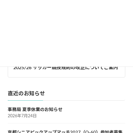
お知らせカテゴリー
2025年度
、
お知らせ
再：FAX受信不具合について（回復済8/27）
2025/26 サッカー競技規則の改正についてご案内
直近のお知らせ
事務局 夏季休業のお知らせ
2026年7月24日
京都シニアピックアップマッチ2027（O-60）参加者募集