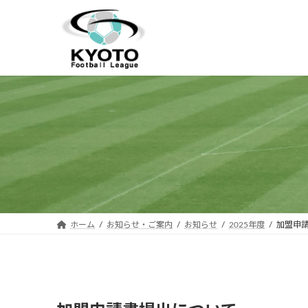
コ
ナ
ン
ビ
テ
ゲ
ン
ー
ツ
シ
へ
ョ
ス
ン
キ
に
ッ
移
プ
動
ホーム
お知らせ・ご案内
お知らせ
2025年度
加盟申